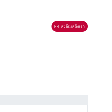
ส่งอีเมลถึงเรา