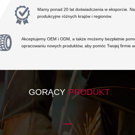
Mamy ponad 20 lat doświadczenia w eksporcie. Nas
produkcyjne różnych krajów i regionów.
Akceptujemy OEM i ODM, a także możemy bezpłatnie pom
opracowaniu nowych produktów, aby pomóc Twojej firmie w
GORĄCY
PRODUKT