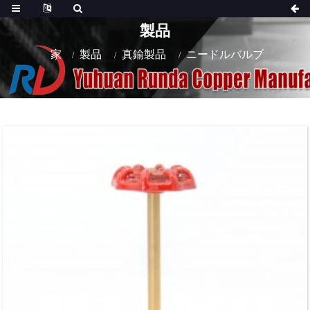
製品
家
製品
真鍮製品
ニードルバルブ